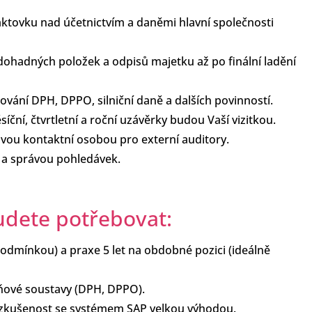
ktovku nad účetnictvím a daněmi hlavní společnosti
ohadných položek a odpisů majetku až po finální ladění
vání DPH, DPPO, silniční daně a dalších povinností.
íční, čtvrtletní a roční uzávěrky budou Vaší vizitkou.
vou kontaktní osobou pro externí auditory.
a správou pohledávek.
budete potřebovat:
odmínkou) a praxe 5 let na obdobné pozici (ideálně
aňové soustavy (DPH, DPPO).
, zkušenost se systémem SAP velkou výhodou.