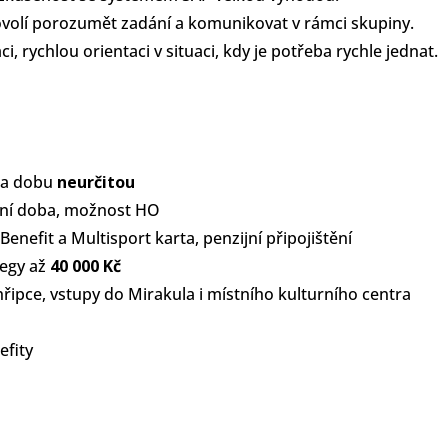
ovolí porozumět zadání a komunikovat v rámci skupiny.
ci, rychlou orientaci v situaci, kdy je potřeba rychle jednat.
 na dobu
neurčitou
vní doba, možnost HO
eBenefit a Multisport karta, penzijní připojištění
legy až
40 000 Kč
hřipce, vstupy do Mirakula i místního kulturního centra
efity