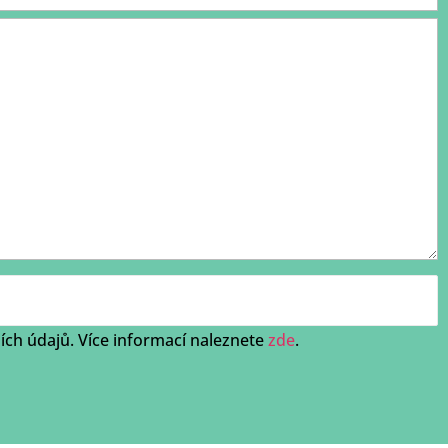
ch údajů. Více informací naleznete
zde
.