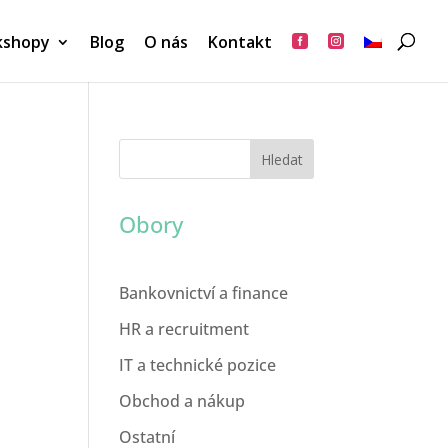
kshopy
Blog
O nás
Kontakt


Obory
Bankovnictví a finance
HR a recruitment
IT a technické pozice
Obchod a nákup
Ostatní