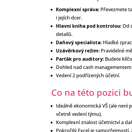
Komplexní správa:
Převezmete ta
i jejích dcer.
Hlavní kniha pod kontrolou:
Od d
detailů.
Daňový specialista:
Hladké zpraco
Uzávěrkový režim:
Pravidelné měs
Parťák pro auditory:
Budete klíčo
Dohled nad cash managementem 
Vedení 2 podřízených účetní.
Co na této pozici 
Ideálně ekonomická VŠ (ale není p
včetně vedení týmu).
Komplexní znalost účetnictví a d
Pokročilý Excel je samozřejmostí