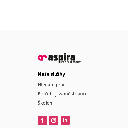
t
e
r
n
a
t
i
v
e
Naše služby
:
Hledám práci
Potřebuji zaměstnance
Školení