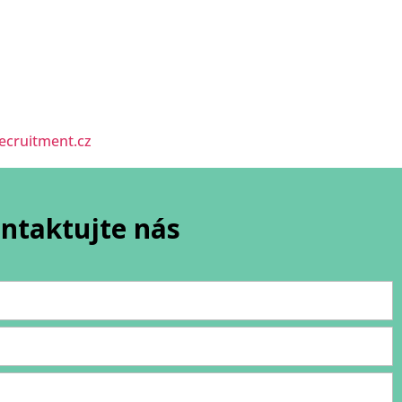
recruitment.cz
ntaktujte nás