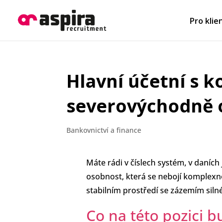
Pro klie
Hlavní účetní s k
severovýchodně 
Bankovnictví a finance
Máte rádi v číslech systém, v daní
osobnost, která se nebojí komplexno
stabilním prostředí se zázemím siln
Co na této pozici b