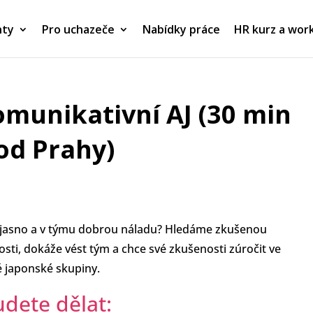
nty
Pro uchazeče
Nabídky práce
HR kurz a wor
omunikativní AJ (30 min
od Prahy)
ch jasno a v týmu dobrou náladu? Hledáme zkušenou
sti, dokáže vést tým a chce své zkušenosti zúročit ve
é japonské skupiny.
udete dělat: